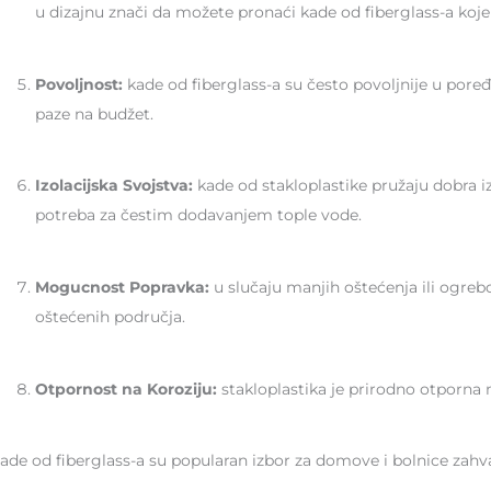
u dizajnu znači da možete pronaći kade od fiberglass-a koje s
Povoljnost:
kade od fiberglass-a su često povoljnije u pore
paze na budžet.
Izolacijska Svojstva:
kade od stakloplastike pružaju dobra 
potreba za čestim dodavanjem tople vode.
Mogucnost Popravka:
u slučaju manjih oštećenja ili ogre
oštećenih područja.
Otpornost na Koroziju:
stakloplastika je prirodno otporna n
ade od fiberglass-a su popularan izbor za domove i bolnice zahvalj