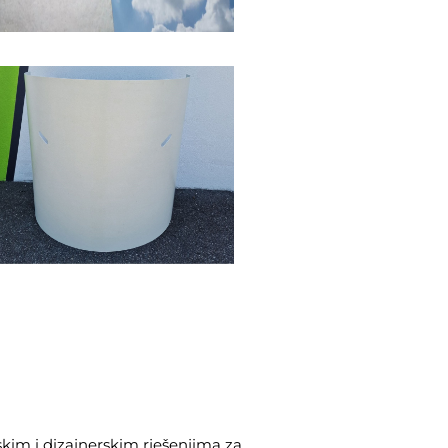
nskim i dizajnerskim rješenjima za