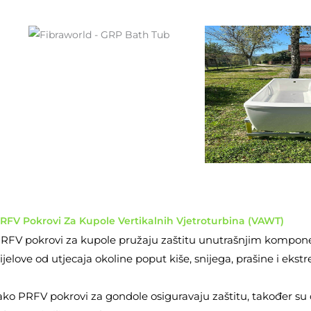
RFV Pokrovi Za Kupole Vertikalnih Vjetroturbina (VAWT)
RFV pokrovi za kupole pružaju zaštitu unutrašnjim komponenta
ijelove od utjecaja okoline poput kiše, snijega, prašine i ek
ako PRFV pokrovi za gondole osiguravaju zaštitu, također s