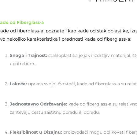
ade od Fiberglass-a
ade od fiberglass-a, poznate i kao kade od stakloplastike, 
vo nekoliko karakteristika i prednosti kada od fiberglass-a:
Snaga i Trajnost:
stakloplastika je jak i izdržljiv materij
upotrebom.
Lakoća:
uprkos svojoj čvrstoći, kade od fiberglass-a su rel
Jednostavno Održavanje:
kade od fiberglass-a su relativn
zahtevaju čestu zaštitnu obradu ili doradu.
Fleksibilnost u Dizajnu:
proizvođači mogu oblikovati fibergl