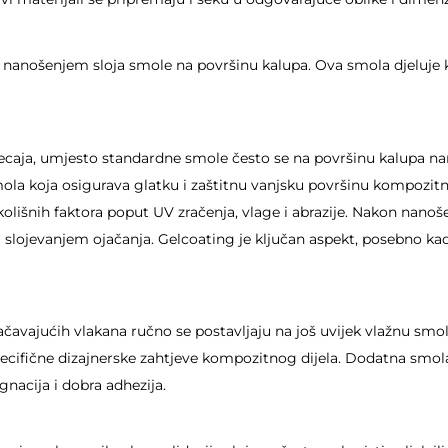
e nanošenjem sloja smole na površinu kalupa. Ova smola djeluje k
ecaja, umjesto standardne smole često se na površinu kalupa nan
mola koja osigurava glatku i zaštitnu vanjsku površinu kompozit
kolišnih faktora poput UV zračenja, vlage i abrazije. Nakon nanoše
 sa slojevanjem ojačanja. Gelcoating je ključan aspekt, posebno ka
avajućih vlakana ručno se postavljaju na još uvijek vlažnu smolu.
specifične dizajnerske zahtjeve kompozitnog dijela. Dodatna smol
gnacija i dobra adhezija.