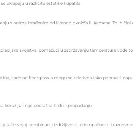
e uklapaju u različite estetike kupatila.
đenju s onima izrađenim od livenog gvožđa ili kamena. To ih čini
izolacijska svojstva, pomažući u zadržavanju temperature vode 
botina, kade od fiberglass-a mogu se relativno lako popraviti 
a koroziju i nije podložna hrđi ili propadanju.
ujući svojoj kombinaciji izdržljivosti, pristupačnosti i raznovrsn