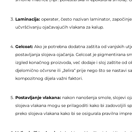
Laminacija:
operater, često nazivan laminator, započinj
učvršćivanju ojačavajućih vlakana za kalup.
Gelcoat:
Ako je potrebna dodatna zaštita od vanjskih utj
postavljanja slojeva ojačanja. Gelcoat je pigmentirana s
izgled konačnog proizvoda, već dodaje i sloj zaštite od o
djelomično očvrsne ili „želira“ prije nego što se nastavi
kompozitnog dijela važni faktori.
Postavljanje vlakana:
nakon nanošenja smole, slojevi ojač
slojeva vlakana mogu se prilagoditi kako bi zadovoljili 
preko slojeva vlakana kako bi se osigurala pravilna impre