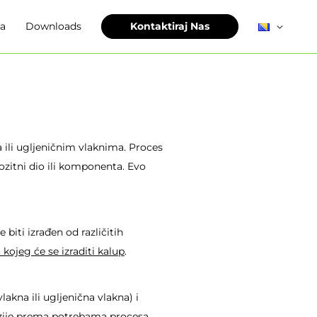
ja
Downloads
Kontaktiraj Nas
a ili ugljeničnim vlaknima. Proces
ozitni dio ili komponenta. Evo
biti izrađen od različitih
kojeg će se izraditi kalup
.
akna ili ugljenična vlakna) i
enzije prema potrebama procesa.