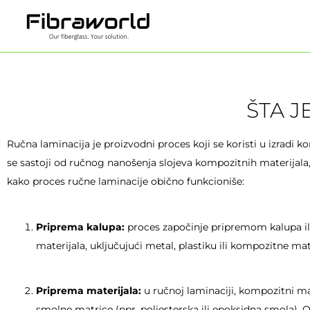
Skip
to
content
ŠTA J
Ručna laminacija je proizvodni proces koji se koristi u izradi 
se sastoji od ručnog nanošenja slojeva kompozitnih materijala,
kako proces ručne laminacije obično funkcioniše:
Priprema kalupa:
proces započinje pripremom kalupa ili 
materijala, uključujući metal, plastiku ili kompozitne mat
Priprema materijala:
u ručnoj laminaciji, kompozitni mat
smolne matrice (npr. poliesterska ili epoksidna smola). 