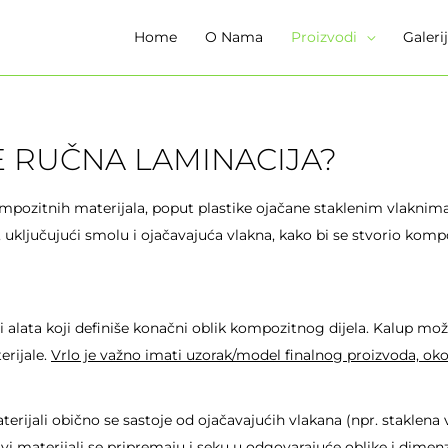
Home
O Nama
Proizvodi
Galeri
E RUČNA LAMINACIJA?
kompozitnih materijala, poput plastike ojačane staklenim vlaknim
 uključujući smolu i ojačavajuća vlakna, kako bi se stvorio komp
alata koji definiše konačni oblik kompozitnog dijela. Kalup može 
erijale.
Vrlo je važno imati uzorak/model finalnog proizvoda, oko 
erijali obično se sastoje od ojačavajućih vlakana (npr. staklena vl
Ovi materijali se pripremaju i seku u odgovarajuće oblike i dim