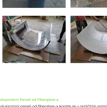
oluprozirni Paneli od Fiberglass-a
oluprozirni paneli od fiberglass-a koriste se u različitim pri