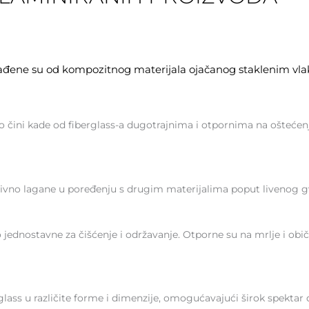
izrađene su od kompozitnog materijala ojačanog staklenim vl
al, što čini kade od fiberglass-a dugotrajnima i otpornima na ošt
ativno lagane u poređenju s drugim materijalima poput livenog gv
o jednostavne za čišćenje i održavanje. Otporne su na mrlje i obi
ass u različite forme i dimenzije, omogućavajući širok spektar di