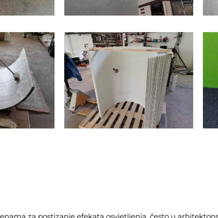
mjenama za postizanje efekata osvjetljenja, često u arhitekto