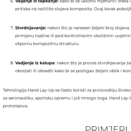
Valjanje ili tapkanje:
kako bi se uklonili mjehurići zraka i
pritiska na različite slojeve kompozita. Ovaj korak pobol
Stvrdnjavanje:
nakon što je nanesen željeni broj slojeva
primjenu topline ili pod kontroliranim okolišnim uvjetim
otpornu kompozitnu strukturu.
Vadjenje iz kalupa
: nakon što je proces stvrdnjavanja za
obrezati ili obraditi kako bi se postigao željeni oblik i k
Tehnologija Hand Lay-Up se često koristi za proizvodnju širok
za aeronautiku, sportsku opremu i još mnogo toga. Hand Lay-Up 
prototipova.
PRIMJERI