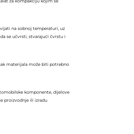
li alat za kompakciju kojim se
vijati na sobnoj temperaturi, uz
 se učvrsti, stvarajući čvrstu i
išak materijala može biti potrebno
automobilske komponente, dijelove
 proizvodnje ili izradu