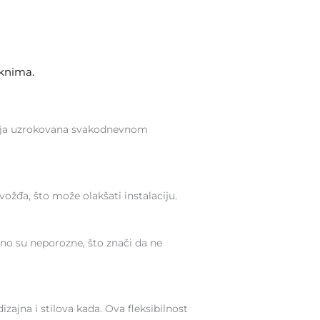
aknima.
ećenja uzrokovana svakodnevnom
ožđa, što može olakšati instalaciju.
čno su neporozne, što znači da ne
zajna i stilova kada. Ova fleksibilnost