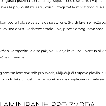
 osigurala pravilna konsolidacija slojeva, često se koristi valjak i
jšava ukupnu kvalitetu i strukturni integritet kompozitnog dijela.
, kompozitni dio se ostavlja da se stvrdne. Stvrdnjavanje može od
a, ovisno o vrsti korištene smole. Ovaj proces omogućava smoli da
vršen, kompozitni dio se pažljivo uklanja iz kalupa. Eventualni v
onačne dimenzije.
og spektra kompozitnih proizvoda, uključujući trupove plovila, 
nudi fleksibilnost i može biti ekonomski isplativa za male serije
 LAMINIRANIH PROIZVODA