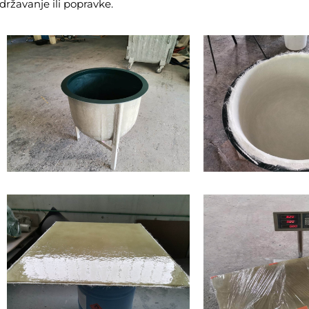
državanje ili popravke.